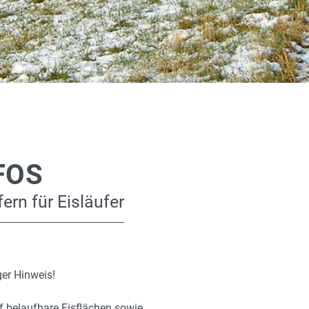
FOS
ern für Eisläufer
er Hinweis!
f belaufbare Eisflächen sowie