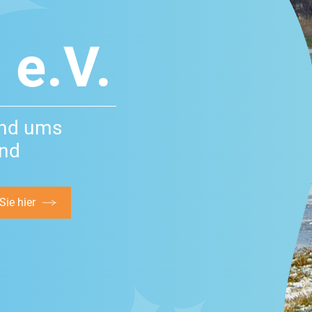
 e.V.
und ums
and
ie hier