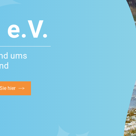
 e.V.
und ums
and
ie hier