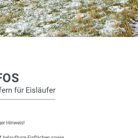
FOS
ern für Eisläufer
er Hinweis!
f belaufbare Eisflächen sowie