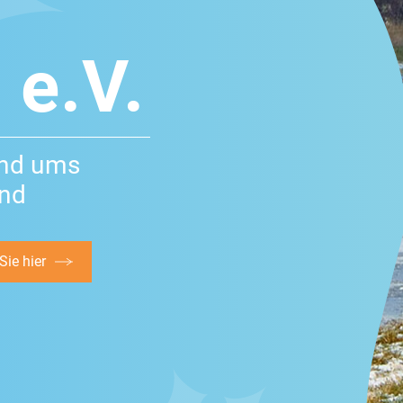
 e.V.
und ums
and
ie hier