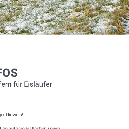
FOS
ern für Eisläufer
er Hinweis!
f belaufbare Eisflächen sowie